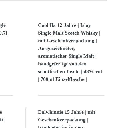
gle
Caol Ila 12 Jahre | Islay
0.7l
Single Malt Scotch Whisky |
mit Geschenkverpackung |
Ausgezeichneter,
aromatischer Single Malt |
handgefertigt von den
schottischen Inseln | 43% vol
| 700ml Einzelflasche |
e
Dalwhinnie 15 Jahre | mit
it
Geschenkverpackung |
handgefertigt in den