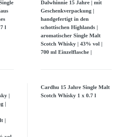
Single
Dalwhinnie 15 Jahre | mit
Haus
Geschenkverpackung |
es
handgefertigt in den
7 l
schottischen Highlands |
aromatischer Single Malt
Scotch Whisky | 43% vol |
700 ml Einzelflasche |
Cardhu 15 Jahre Single Malt
ky |
Scotch Whisky 1 x 0.7 l
g |
t |
% vol