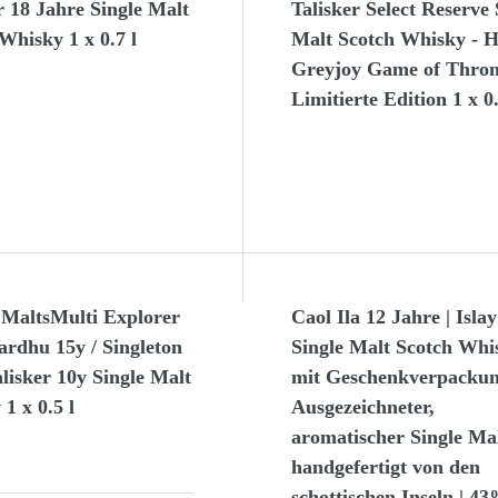
r 18 Jahre Single Malt
Talisker Select Reserve 
Whisky 1 x 0.7 l
Malt Scotch Whisky - 
Greyjoy Game of Thron
Limitierte Edition 1 x 0.
 MaltsMulti Explorer
Caol Ila 12 Jahre | Islay
rdhu 15y / Singleton
Single Malt Scotch Whis
alisker 10y Single Malt
mit Geschenkverpackun
1 x 0.5 l
Ausgezeichneter,
aromatischer Single Mal
handgefertigt von den
schottischen Inseln | 43