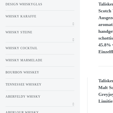
Taliske
DESIGN WHISKYGLAS
Scotch 
WHISKY KARAFFE
Ausgeze
aromati
handgef
WHISKY STEINE
schotti
45.8% v
WHISKY COCKTAIL
Einzelf
WHISKY MARMELADE
BOURBON WHISKEY
Taliske
TENNESSEE WHISKEY
Malt S
Greyjo
ABERFELDY WHISKY
Limitie
ABERLOUR WHISKY