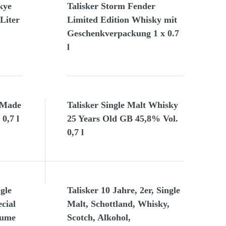
kye
Talisker Storm Fender
Liter
Limited Edition Whisky mit
Geschenkverpackung 1 x 0.7
l
 Made
Talisker Single Malt Whisky
 0,7 l
25 Years Old GB 45,8% Vol.
0,7 l
gle
Talisker 10 Jahre, 2er, Single
cial
Malt, Schottland, Whisky,
lume
Scotch, Alkohol,