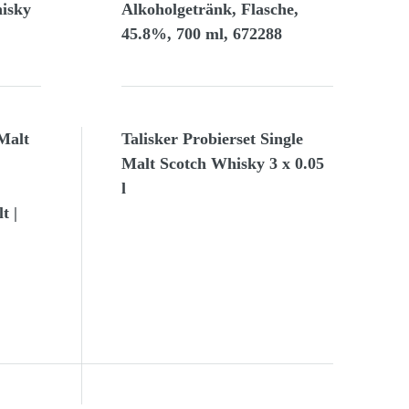
isky
Alkoholgetränk, Flasche,
45.8%, 700 ml, 672288
 Malt
Talisker Probierset Single
Malt Scotch Whisky 3 x 0.05
l
t |
|