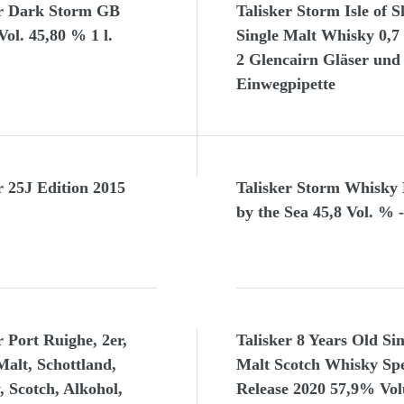
er Dark Storm GB
Talisker Storm Isle of S
ol. 45,80 % 1 l.
Single Malt Whisky 0,7 
2 Glencairn Gläser und
Einwegpipette
r 25J Edition 2015
Talisker Storm Whisky
by the Sea 45,8 Vol. % -
r Port Ruighe, 2er,
Talisker 8 Years Old Sin
Malt, Schottland,
Malt Scotch Whisky Spe
 Scotch, Alkohol,
Release 2020 57,9% Vo