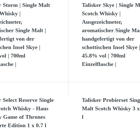
r Storm | Single Malt
Talisker Skye | Single M
Whisky |
Scotch Whisky |
ichneter,
Ausgezeichneter,
scher Single Malt |
aromatischer Single Mal
ertigt von der
handgefertigt von der
schen Insel Skye |
schottischen Insel Skye 
ol | 700ml
45.8% vol | 700ml
lasche |
Einzelflasche |
r Select Reserve Single
Talisker Probierset Sing
cotch Whisky - Haus
Malt Scotch Whisky 3 x
y Game of Thrones
l
rte Edition 1 x 0.7 l