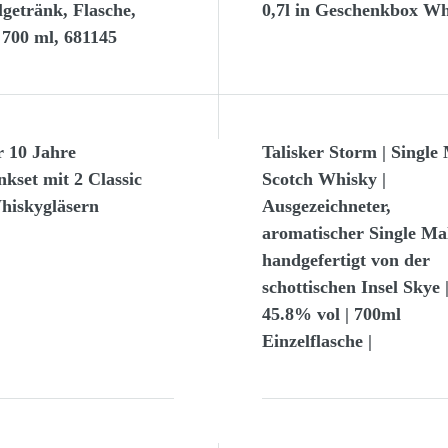
getränk, Flasche,
0,7l in Geschenkbox Wh
 700 ml, 681145
r 10 Jahre
Talisker Storm | Single
kset mit 2 Classic
Scotch Whisky |
hiskygläsern
Ausgezeichneter,
aromatischer Single Mal
handgefertigt von der
schottischen Insel Skye 
45.8% vol | 700ml
Einzelflasche |